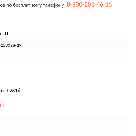
8-800-201-46-15
тов по бесплатному телефону
з-НН
0258038-29
т 3,2×16
вы
.