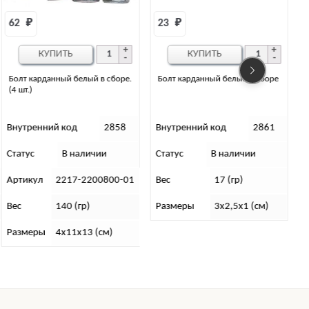
23 
₽
698 
₽
КУПИТЬ
КУПИТЬ
Болт карданный белый в сборе
Болт головки блока цилиндров
дв. IVECO М14х1,5х193/F1AE
Внутренний код
2861
Внутренний код
3108
Статус
В наличии
Статус
В наличии
С
Вес
17 (гр)
Артикул
500347039
Размеры
3х2,5х1 (см)
Вес
235 (гр)
Размеры
2,5х21х3 (см)