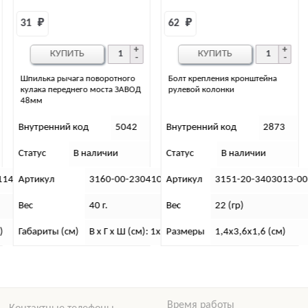
62 
₽
62 
₽
КУПИТЬ
КУПИТЬ
Болт крепления кронштейна
Болт карданный белый в сборе.
рулевой колонки
(4 шт.)
Внутренний код
2873
Внутренний код
2858
Статус
В наличии
Статус
В наличии
4102-00
Артикул
3151-20-3403013-00
Артикул
2217-2200800-01
Вес
22 (гр)
Вес
140 (гр)
: 1х5х1
Размеры
1,4х3,6х1,6 (см)
Размеры
4х11х13 (см)
Время работы