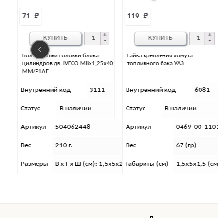
119 
₽
31 
₽
КУПИТЬ
КУПИТЬ
Гайка крепления хомута
Шпилька рычага поворотного
х40
топливного бака УАЗ
кулака переднего моста ЗАВОД
48мм
1
Внутренний код
6081
Внутренний код
5042
Статус
В наличии
Статус
В наличии
Артикул
0469-00-1101142-00
Артикул
3160-00-230
Вес
67 (гр)
Вес
40 г.
1,5х5х2
Габариты (см)
1,5х5х1,5 (см)
Габариты (см)
В х Г х Ш (см)