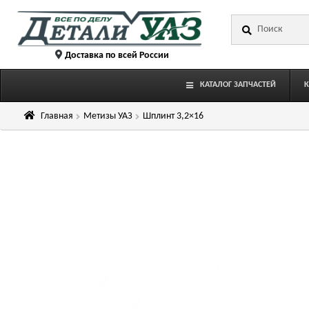
Перейти
Перейти
Искать:
к
к
навигации
содержимому
Доставка по всей России
КАТАЛОГ ЗАПЧАСТЕЙ
Главная
Метизы УАЗ
Шплинт 3,2×16