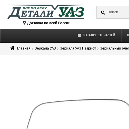
Перейти
Перейти
Искать:
к
к
навигации
содержимому
Доставка по всей России
КАТАЛОГ ЗАПЧАСТЕЙ
Главная
Зеркала УАЗ
Зеркала УАЗ Патриот
Зеркальный элем