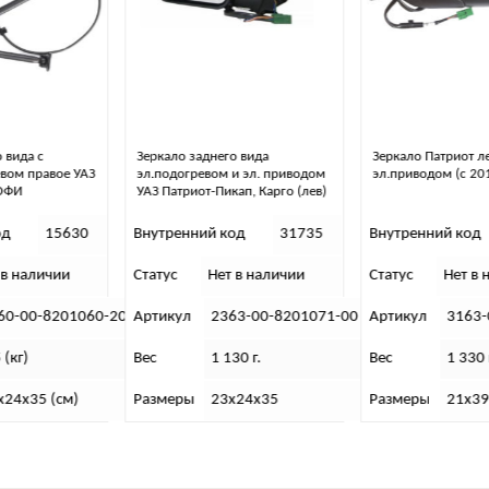
Зеркало заднего вида
Зеркало Патриот левое с
эл.подогревом и эл. приводом
эл.приводом (с 2015 г.в) ТФМ
УАЗ Патриот-Пикап, Карго (лев)
Внутренний код
31735
Внутренний код
57954
Статус
Нет в наличии
Статус
Нет в наличии
-20
Артикул
2363-00-8201071-00
Артикул
3163-00-8201071-0
Вес
1 130 г.
Вес
1 330 г.
Размеры
23х24х35
Размеры
21х39х11