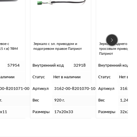
Зеркало с эл. приводом и
Зеркало заднего вида с
подогревом правое Патриот
тросовым приводом правое
Патриот
Внутренний код
32918
Внутренний код
41672
Статус
Нет в наличии
Статус
Нет в наличии
С
0
Артикул
3162-00-8201070-10
Артикул
3162-00-8201060-00
Вес
920 г.
Вес
1,24 (кг).
Размеры
17х20х33
Размеры
32х21х20 (см).