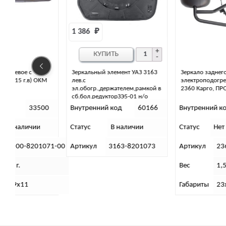
1 386 
₽
КУПИТЬ
Зеркальный элемент УАЗ 3163
Зеркало заднего вида с
лев.с
электроподогревом правое УАЗ
эл.обогр.,держателем,рамкой в
2360 Карго, ПРОФИ
сб.бол.редукторЗЭ5-01 н/о
0
Внутренний код
60166
Внутренний код
15630
Статус
В наличии
Статус
Нет в наличии
71-00
Артикул
3163-8201073
Артикул
2360-00-8201060
Вес
1,5 (кг)
Габариты
23х24х35 (см)