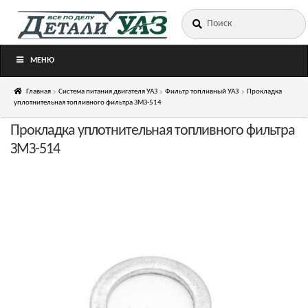
Искать:
Перейти
Перейти
к
к
навигации
содержимому
МЕНЮ
Главная
Система питания двигателя УАЗ
Фильтр топливный УАЗ
Прокладка
уплотнительная топливного фильтра ЗМЗ-514
Прокладка уплотнительная топливного фильтра
ЗМЗ-514