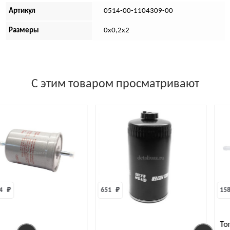
Артикул
0514-00-1104309-00
Размеры
0х0,2х2
С этим товаром просматривают
4 
₽
651 
₽
158
То