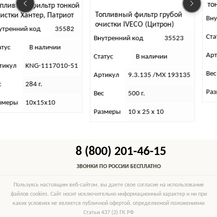
то
пливный фильтр тонкой
пр
Топливный фильтр грубой
истки Хантер, Патриот
Вну
FI
очистки IVECO (Цитрон)
д хомут
утренний код
35582
Ста
Внутренний код
35523
атус
В наличии
Ар
Статус
В наличии
тикул
KNG-1117010-51
Вес
Артикул
9.3.135 /МХ 193135
с
284 г.
Ра
Вес
500 г.
змеры
10х15х10
Размеры
10 х 25 х 10
8 (800) 201-46-15
ЗВОНКИ ПО РОССИИ БЕСПЛАТНО
Пользуясь настоящим веб-сайтом, вы даете свое согласие на использование
файлов cookies. Сайт носит исключительно информационный характер и ни при
каких условиях не является публичной офертой, определяемой положениями
Статьи 437 (2) ГК РФ