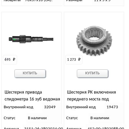
Габариты
70х37х10 (см).
Размеры
11 х 5 х 5
695 
₽
1 273 
₽
КУПИТЬ
КУПИТЬ
Шестерня привода
Шестерня РК включения
спидометра 16 зуб ведомая
переднего моста под
3151 (зеленая)
толстый вал УАЗ
Внутренний код
32049
Внутренний код
19473
Статус
В наличии
Статус
В наличии