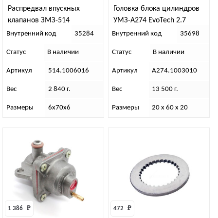
Распредвал впускных
Головка блока цилиндров
клапанов ЗМЗ-514
УМЗ-А274 EvoTech 2.7
Внутренний код
35284
Внутренний код
35698
Статус
В наличии
Статус
В наличии
Артикул
514.1006016
Артикул
А274.1003010
Вес
2 840 г.
Вес
13 500 г.
Размеры
6х70х6
Размеры
20 х 60 х 20
1 386 
₽
472 
₽