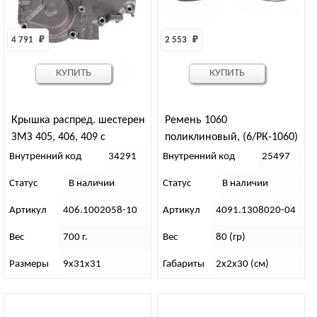
4 791 
₽
2 553 
₽
КУПИТЬ
КУПИТЬ
Крышка распред. шестерен
Ремень 1060
ЗМЗ 405, 406, 409 с
поликлиновый, (6/РК-1060)
сальником
Gates
Внутренний код
34291
Внутренний код
25497
Статус
В наличии
Статус
В наличии
Артикул
406.1002058-10
Артикул
4091.1308020-04
Вес
700 г.
Вес
80 (гр)
Размеры
9х31х31
Габариты
2х2х30 (см)