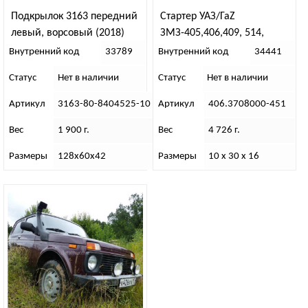
Подкрылок 3163 передний
Стартер УАЗ/ГаZ
левый, ворсовый (2018)
ЗМЗ-405,406,409, 514,
40524, 40904 редукторный
Внутренний код
33789
Внутренний код
34441
1.7 кВт (KNG-3708000-51)
Статус
Нет в наличии
Статус
Нет в наличии
Артикул
3163-80-8404525-10
Артикул
406.3708000-451
Вес
1 900 г.
Вес
4 726 г.
Размеры
128х60х42
Размеры
10 х 30 х 16