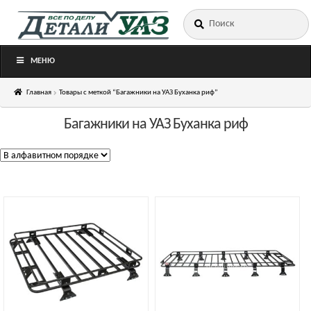
Искать:
Перейти
Перейти
к
к
навигации
содержимому
МЕНЮ
Главная
Товары с меткой “Багажники на УАЗ Буханка риф”
Багажники на УАЗ Буханка риф