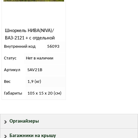
Шноркель НИВА(NIVA)/
ВАЗ-2121 + c отдельной
насадкой и с доп. гофрой
Внутренний код
56093
(SAV21B)
Статус
Нет в наличии
Артикул
SAV21B
Вес
1,9 (кг)
Габариты
105 x 15 x 20 (см)
Органайзеры
Багажники на крышу