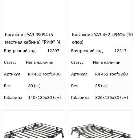
Багажник УАЗ 39094 (5
Багажник УАЗ 452 «РИФ» (10
местная кабина) “РИФ” (4
опор)
опоры)
Внутренний код
12207
Внутренний код
12217
Статус
Нет в наличии
Статус
Нет в наличии
Артикул
RIF452-roof1400
Артикул
RIF452-roof3260
Вес
30 (кг)
Вес
35 (кг)
Габариты
140х135х30 (см)
Габариты
326х135х30 (см)