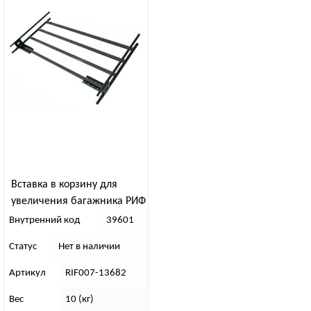
Вставка в корзину для
увеличения багажника РИФ
(2 опор.)
Внутренний код
39601
Статус
Нет в наличии
Артикул
RIF007-13682
Вес
10 (кг)