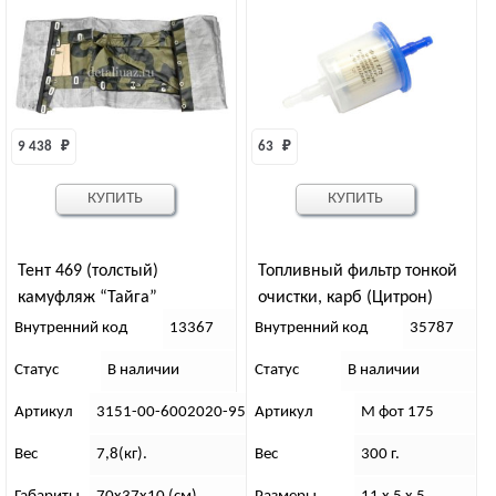
9 438 
₽
63 
₽
КУПИТЬ
КУПИТЬ
Тент 469 (толстый)
Топливный фильтр тонкой
камуфляж “Тайга”
очистки, карб (Цитрон)
Внутренний код
13367
Внутренний код
35787
Статус
В наличии
Статус
В наличии
Артикул
3151-00-6002020-95
Артикул
М фот 175
Вес
7,8(кг).
Вес
300 г.