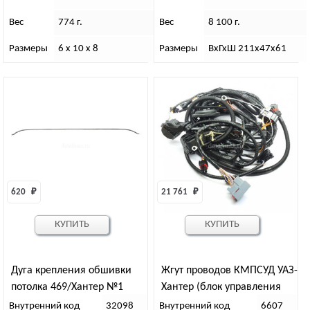
Вес
774 г.
Вес
8 100 г.
Размеры
6 х 10 х 8
Размеры
ВхГхШ 211х47х61
620 
₽
21 761 
₽
КУПИТЬ
КУПИТЬ
Дуга крепления обшивки
Жгут проводов КМПСУД УАЗ-
потолка 469/Хантер №1
Хантер (блок управления
BOSCH 0 261 S16 837)
Внутренний код
32098
Внутренний код
6607