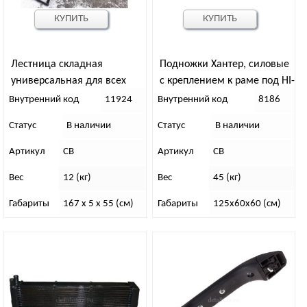
КУПИТЬ
КУПИТЬ
Лестница складная
Подножки Хантер, силовые
универсальная для всех
с креплением к раме под HI-
видов багажников
JACK
Внутренний код
11924
Внутренний код
8186
Статус
В наличии
Статус
В наличии
Артикул
СВ
Артикул
СВ
Вес
12 (кг)
Вес
45 (кг)
Габариты
167 x 5 x 55 (см)
Габариты
125х60х60 (см)