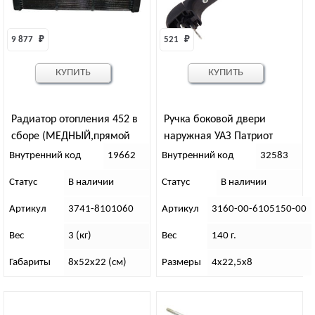
9 877 
₽
521 
₽
КУПИТЬ
КУПИТЬ
Радиатор отопления 452 в
Ручка боковой двери
сборе (МЕДНЫЙ,прямой
наружная УАЗ Патриот
патр.) d-16 (73-8101060-10)
(правая)
Внутренний код
19662
Внутренний код
32583
Статус
В наличии
Статус
В наличии
Артикул
3741-8101060
Артикул
3160-00-6105150-00
Вес
3 (кг)
Вес
140 г.
Габариты
8х52х22 (см)
Размеры
4х22,5х8