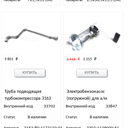
Габариты
7х1,5х13 (см)
Габариты
2,5х38,5х11,5 (см)
9 801 
₽
2 413 
₽
2 255 
₽
КУПИТЬ
КУПИТЬ
Труба подводящая
Электробензонасос
турбокомпрессора 3163
(погружной) для а/м
ГАЗел_ь ЗМЗ-405, Евро-2,
Внутренний код
33702
Внутренний код
33847
под штуцер
Статус
В наличии
Статус
В наличии