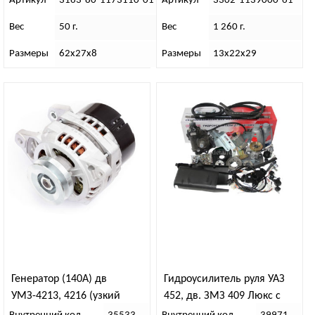
Артикул
3163-80-1173110-01
Артикул
3302-1139000-61
Вес
50 г.
Вес
1 260 г.
Размеры
62х27х8
Размеры
13х22х29
Генератор (140А) дв
Гидроусилитель руля УАЗ
УМЗ-4213, 4216 (узкий
452, дв. ЗМЗ 409 Люкс с
шкив) (АТЭ-1)
насосом ZF (Борисов)