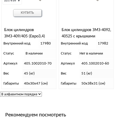
221 816 
₽
КУПИТЬ
Блок цилиндров
Блок цилиндров ЗМЗ-4092,
ЗМЗ-409/405 (Евро3,4)
40525 с крышками
коренных подшипников
Внутренний код
17980
Внутренний код
17982
Статус
В наличии
Статус
Нет в наличии
Артикул
405.1002010-70
Артикул
405.1002010-60
Вес
45 (кг)
Вес
51 (кг)
Габариты
40х30х47 (см)
Габариты
50х38х31 (см)
Рекомендуем посмотреть