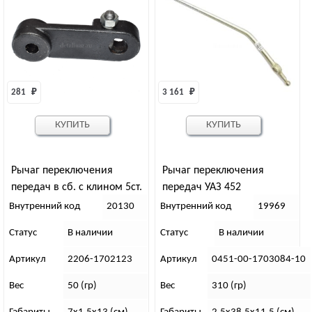
281 
₽
3 161 
₽
КУПИТЬ
КУПИТЬ
Рычаг переключения
Рычаг переключения
передач в сб. с клином 5ст.
передач УАЗ 452
КПП (флажок прямой)
Внутренний код
20130
Внутренний код
19969
Статус
В наличии
Статус
В наличии
Артикул
2206-1702123
Артикул
0451-00-1703084-10
Вес
50 (гр)
Вес
310 (гр)