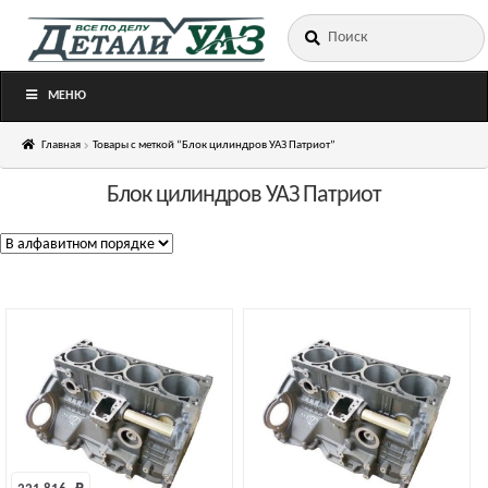
Искать:
Перейти
Перейти
к
к
навигации
содержимому
МЕНЮ
Главная
Товары с меткой “Блок цилиндров УАЗ Патриот”
Блок цилиндров УАЗ Патриот