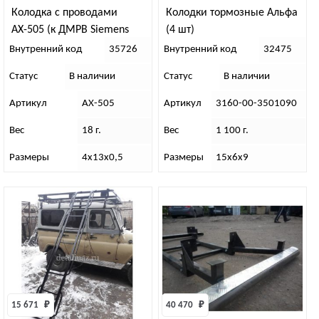
Колодка с проводами
Колодки тормозные Альфа
АХ-505 (к ДМРВ Siemens
(4 шт)
20.3855)
Внутренний код
35726
Внутренний код
32475
Статус
В наличии
Статус
В наличии
Артикул
АХ-505
Артикул
3160-00-3501090
Вес
18 г.
Вес
1 100 г.
Размеры
4х13х0,5
Размеры
15х6х9
15 671 
₽
40 470 
₽