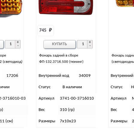
745 
₽
КУПИТЬ
боре
Фонарь задний в сборе
Фонарь задни
2 (светодиод)
ФП-132.3716.500 (тюнинг)
(светодиодны
17206
Внутренний код
34009
Внутренний
личии
Статус
В наличии
Статус
Н
2-3716010-03
Артикул
3741-00-3716010
Артикул
р)
Вес
310 (гр)
Вес
4
11 (см)
Размеры
7х10х23
Размеры