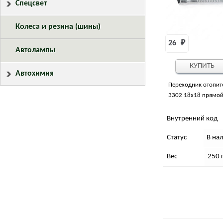
Спецсвет
Колеса и резина (шины)
26 
₽
Автолампы
КУПИТЬ
Автохимия
Переходник отопите
3302 18х18 прямо
Внутренний код
Статус
В на
Вес
250 г