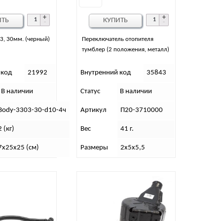
ИТЬ
КУПИТЬ
3, 30мм. (черный)
Переключатель отопителя
тумблер (2 положения, металл)
 код
21992
Внутренний код
35843
В наличии
Статус
В наличии
Body-3303-30-d10-4ч
Артикул
П20-3710000
2 (кг)
Вес
41 г.
7х25х25 (см)
Размеры
2х5х5,5