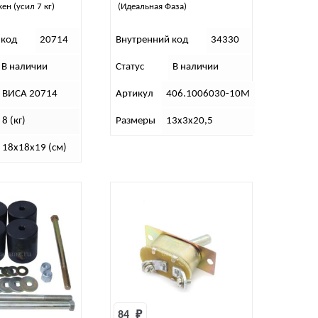
ен (усил 7 кг)
(Идеальная Фаза)
 код
20714
Внутренний код
34330
В наличии
Статус
В наличии
ВИСА 20714
Артикул
406.1006030-10М
8 (кг)
Размеры
13х3х20,5
18х18х19 (см)
84 
₽