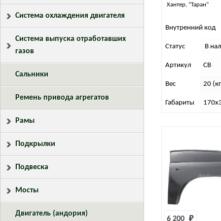
Хантер, “Таран”
Система охлаждения двигателя
Внутренний код
Система выпуска отработавших
Статус
В на
газов
Артикул
СВ
Сальники
Вес
20 (кг
Ремень привода агрегатов
Габариты
170х3
Рамы
Подкрылки
Подвеска
Мосты
Двигатель (андория)
6 200 
₽