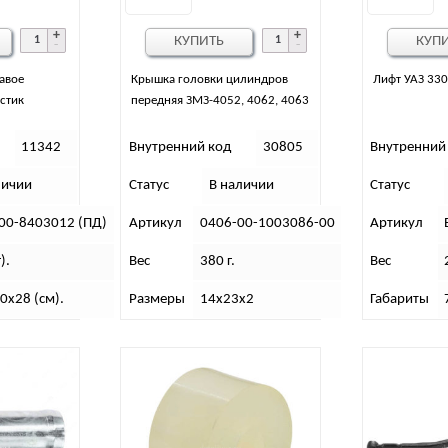
КУПИТЬ
КУП
авое
Крышка головки цилиндров
Лифт УАЗ 330
стик
передняя ЗМЗ-4052, 4062, 4063
11342
Внутренний код
30805
Внутренний
личии
Статус
В наличии
Статус
00-8403012 (ПД)
Артикул
0406-00-1003086-00
Артикул
).
Вес
380 г.
Вес
0х28 (см).
Размеры
14х23х2
Габариты