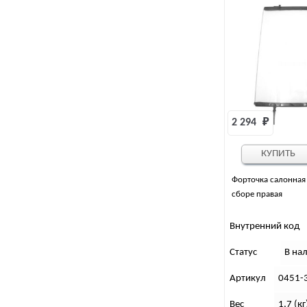
2 294 
₽
КУПИТЬ
Форточка салонная 
сборе правая
Внутренний код
Статус
В на
Артикул
0451-
Вес
1,7 (кг