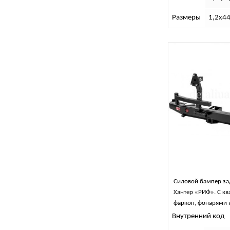
Размеры
1,2х44
Силовой бампер за
Хантер «РИФ». С к
фаркоп, фонарями 
(лифт 65 мм)
Внутренний код