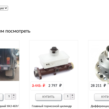
м посмотреть
3 445 
₽
2 797 
₽
28 211 
₽
КУПИТЬ
КУП
дний УАЗ 469/
Главный тормозной цилиндр
Дифференциа