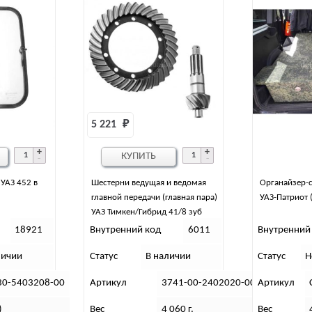
5 221 
₽
КУПИТЬ
УАЗ 452 в
Шестерни ведущая и ведомая
Органайзер-с
главной передачи (главная пара)
УАЗ-Патриот 
УАЗ Тимкен/Гибрид 41/8 зуб
18921
Внутренний код
6011
Внутренний
личии
Статус
В наличии
Статус
Н
30-5403208-00
Артикул
3741-00-2402020-00
Артикул
)
Вес
4 060 г.
Вес