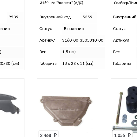
3160 н/о “Эксперт” (АДС)
Спайсер/Тимк
9539
Внутренний код
5359
Внутренний
личии
Статус
В наличии
Статус
Артикул
3160-00-3505010-00
Артикул
).
Вес
1,8 (кг)
Вес
0х30 (см)
Габариты
18 х 23 х 11 (см)
Габариты
2 468 
₽
1 055 
₽