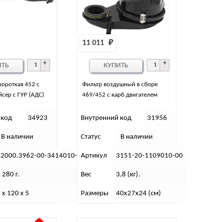
11 011 
₽
ИТЬ
КУПИТЬ
короткая 452 с
Фильтр воздушный в сборе
сер с ГУР (АДС)
469/452 с карб двигателем
 код
34923
Внутренний код
31956
В наличии
Статус
В наличии
42000.3962-00-3414010-01
Артикул
3151-20-1109010-00
 280 г.
Вес
3,8 (кг).
 х 120 х 5
Размеры
40х27х24 (см)