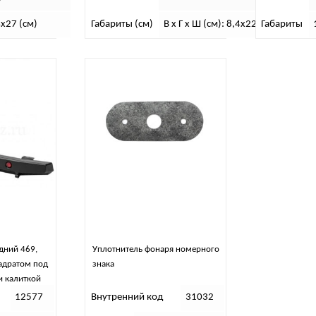
х27 (см)
Габариты (см)
В х Г х Ш (см): 8,4х22х22
Габариты
дний 469,
Уплотнитель фонаря номерного
вадратом под
знака
и калиткой
12577
Внутренний код
31032