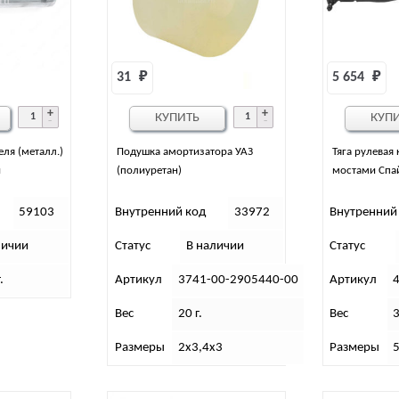
31 
₽
5 654 
₽
КУПИТЬ
КУП
ля (металл.)
Подушка амортизатора УАЗ
Тяга рулевая 
й
(полиуретан)
мостами Спай
59103
Внутренний код
33972
Внутренний
личии
Статус
В наличии
Статус
.
Артикул
3741-00-2905440-00
Артикул
Вес
20 г.
Вес
3
Размеры
2х3,4х3
Размеры
5