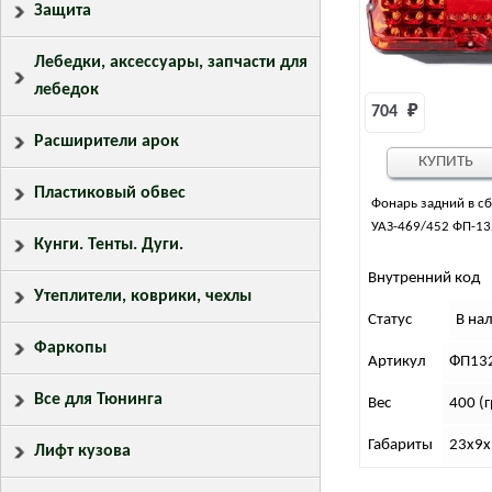
Защита
Лебедки, аксессуары, запчасти для
лебедок
704 
₽
Расширители арок
КУПИТЬ
Пластиковый обвес
Фонарь задний в с
УАЗ-469/452 ФП-13
Кунги. Тенты. Дуги.
Внутренний код
Утеплители, коврики, чехлы
Статус
В на
Фаркопы
Артикул
ФП13
Все для Тюнинга
Вес
400 (г
Габариты
23х9х
Лифт кузова