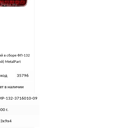
й в сборе ФП-132
й) MetalPart
 код
35796
ет в наличии
МР-132-3716010-09
00 г.
23х9х4