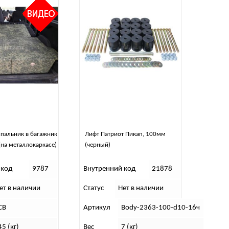
пальник в багажник
Лифт Патриот Пикап, 100мм
(на металлокаркасе)
(черный)
 код
9787
Внутренний код
21878
ет в наличии
Статус
Нет в наличии
СВ
Артикул
Body-2363-100-d10-16ч
45 (кг)
Вес
7 (кг)