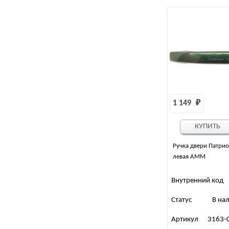
1 149 
₽
КУПИТЬ
Ручка двери Патри
левая АММ
Внутренний код
Статус
В на
Артикул
3163-