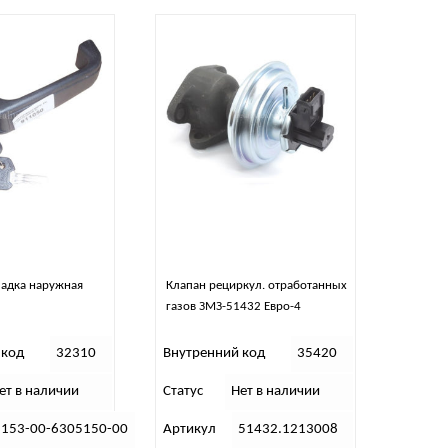
задка наружная
Клапан рециркул. отработанных
газов ЗМЗ-51432 Евро-4
 код
32310
Внутренний код
35420
ет в наличии
Статус
Нет в наличии
3153-00-6305150-00
Артикул
51432.1213008