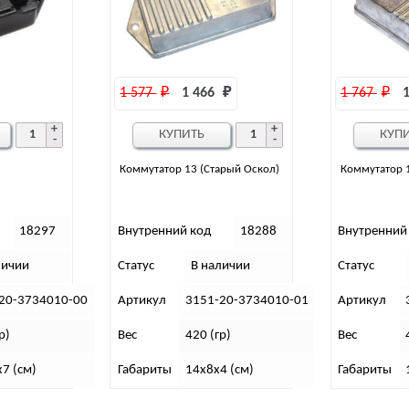
1 577 
₽
1 466 
₽
1 767 
₽
1
КУПИТЬ
КУП
Коммутатор 13 (Старый Оскол)
Коммутатор 
18297
Внутренний код
18288
Внутренний
личии
Статус
В наличии
Статус
20-3734010-00
Артикул
3151-20-3734010-01
Артикул
р)
Вес
420 (гр)
Вес
х7 (см)
Габариты
14х8х4 (см)
Габариты