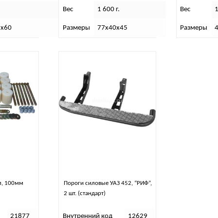
Вес
1 600 г.
Вес
1
3х60
Размеры
77х40х45
Размеры
п, 100мм
Пороги силовые УАЗ 452, “РИФ”,
2 шт. (стандарт)
21877
Внутренний код
12629