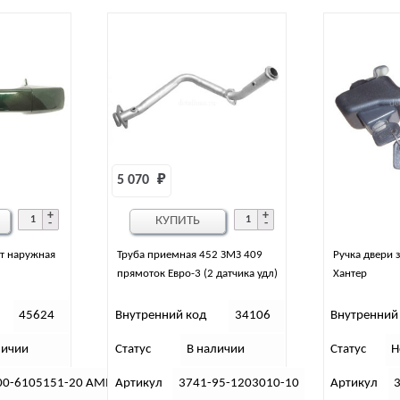
5 070 
₽
КУПИТЬ
от наружная
Труба приемная 452 ЗМЗ 409
Ручка двери 
прямоток Евро-3 (2 датчика удл)
Хантер
45624
Внутренний код
34106
Внутренний
личии
Статус
В наличии
Статус
Н
00-6105151-20 АММ
Артикул
3741-95-1203010-10
Артикул