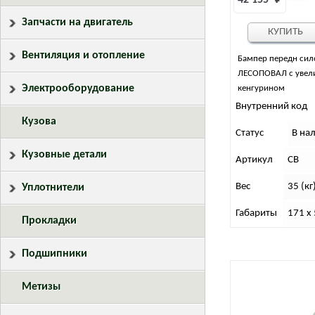
42 155 
₽
Запчасти на двигатель
КУПИТЬ
Вентиляция и отопление
Бампер передн сил
ЛЕСОПОВАЛ с увели
Электрооборудование
кенгурином
Внутренний код
Кузова
Статус
В на
Кузовные детали
Артикул
СВ
Вес
35 (кг
Уплотнители
Габариты
171 x 
Прокладки
Подшипники
Метизы