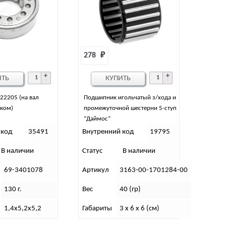
278 
₽
ИТЬ
КУПИТЬ
22205 (на вал
Подшипник игольчатый з/хода и
иком)
промежуточной шестерни 5-ступ
“Даймос”
 код
35491
Внутренний код
19795
В наличии
Статус
В наличии
69-3401078
Артикул
3163-00-1701284-00
130 г.
Вес
40 (гр)
1,4х5,2х5,2
Габариты
3 x 6 x 6 (см)