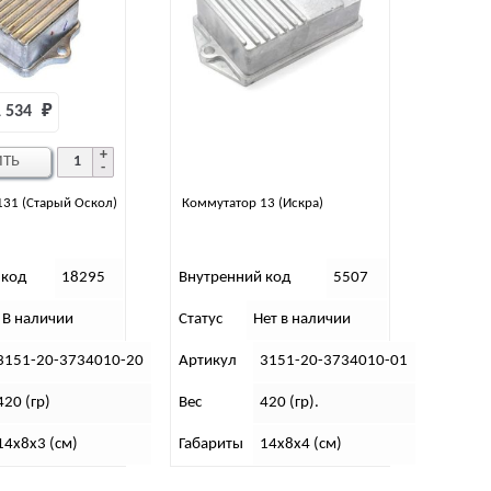
 534 
₽
ИТЬ
131 (Старый Оскол)
Коммутатор 13 (Искра)
 код
18295
Внутренний код
5507
В наличии
Статус
Нет в наличии
3151-20-3734010-20
Артикул
3151-20-3734010-01
420 (гр)
Вес
420 (гр).
14х8х3 (см)
Габариты
14х8х4 (см)