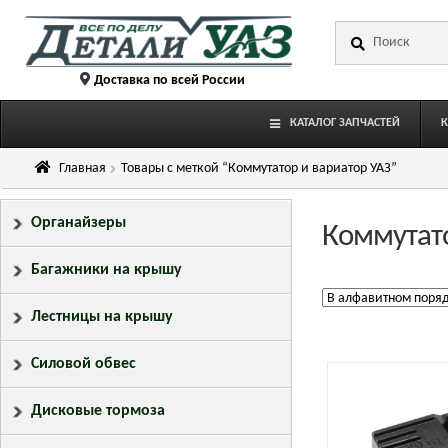
Перейти
Перейти
Искать:
к
к
навигации
содержимому
Доставка по всей России
КАТАЛОГ ЗАПЧАСТЕЙ
Главная
Товары с меткой “Коммутатор и вариатор УАЗ”
Органайзеры
Коммутато
Багажники на крышу
Лестницы на крышу
Силовой обвес
Дисковые тормоза