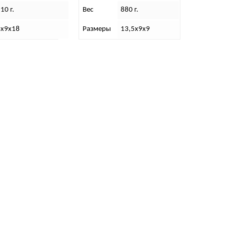
10 г.
Вес
880 г.
4х9х18
Размеры
13,5х9х9