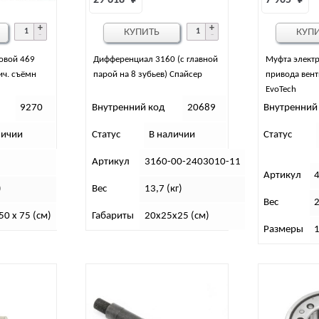
29 618 
₽
7 905 
₽
КУПИТЬ
КУП
овой 469
Дифференциал 3160 (с главной
Муфта элект
ч. съёмн
парой на 8 зубьев) Спайсер
привода вен
EvoTech
9270
Внутренний код
20689
Внутренний
личии
Статус
В наличии
Статус
Артикул
3160-00-2403010-11
Артикул
)
Вес
13,7 (кг)
Вес
2
50 x 75 (см)
Габариты
20х25х25 (см)
Размеры