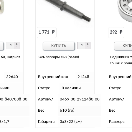
1 771 
₽
292 
₽
КУПИТЬ
КУП
160, Патриот
Ось рессоры УАЗ (голая)
Подшипник 9
сошки с рол
32640
Внутренний код
21248
Внутренний
личии
Статус
В наличии
Статус
00-8407038-00
Артикул
0469-00-2912480-00
Артикул
Вес
610 (гр)
Вес
9х1,7
Габариты
3х3х22 (см)
Размеры