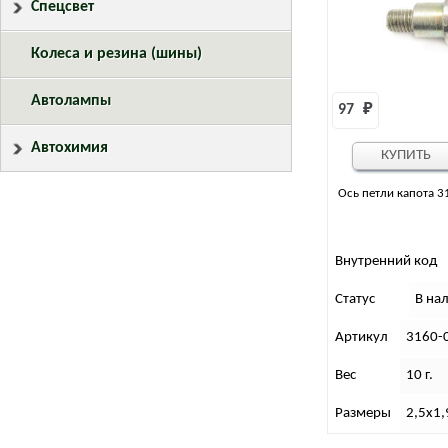
Спецсвет
Колеса и резина (шины)
Автолампы
97 
₽
Автохимия
КУПИТЬ
Ось петли капота 3
Внутренний код
Статус
В на
Артикул
3160-
Вес
10 г.
Размеры
2,5х1,