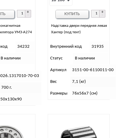
18 100 
₽
ИТЬ
КУПИТЬ
ромагнитная
Надставка двери передняя левая
тилятора УМЗ-А274
Хантер (под тент)
 код
34232
Внутренний код
31935
В наличии
Статус
В наличии
Артикул
3151-00-6110011-00
4026.1317010-70-03
Вес
7,1 (кг)
 700 г.
Размеры
76х56х7 (см)
150х130х90