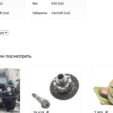
р)
Вес
420 (гр)
8 (см)
Габариты
14х5х8 (см)
м посмотреть