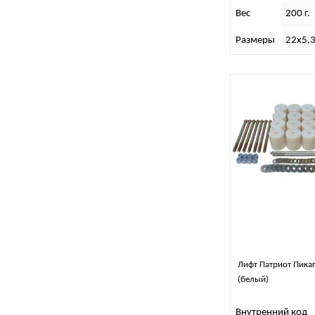
Вес
200 г.
Размеры
22х5,
Лифт Патриот Пика
(белый)
Внутренний код