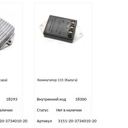
скра)
Коммутатор 131 (Калуга)
18293
Внутренний код
18300
наличии
Статус
Нет в наличии
20-3734010-20
Артикул
3151-20-3734010-20