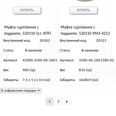
КУПИТЬ
КУПИТЬ
Муфта сцепления с
Муфта сцепления с
подшипн. 520110 5ст. КПП
подшипн. 520110 УМЗ-4213
(АДС )
Внутренний код
20302
Внутренний код
20315
Статус
В наличии
Статус
В наличии
Артикул
42000.3160-00-1601180-00
Артикул
3160-40-1601180-02
Вес
900 (гр)
Вес
810 (гр)
Габариты
7,5 х 11 х 10 (см)
Габариты
10х8х9 (см)
1
2