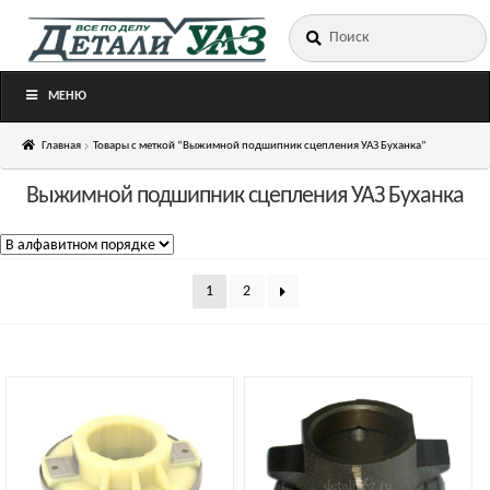
Искать:
Перейти
Перейти
к
к
навигации
содержимому
МЕНЮ
Главная
Товары с меткой “Выжимной подшипник сцепления УАЗ Буханка”
Выжимной подшипник сцепления УАЗ Буханка
1
2