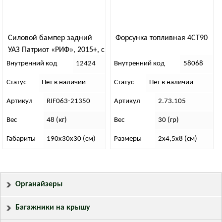
Силовой бампер задний
Форсунка топливная 4СТ90
УАЗ Патриот «РИФ», 2015+, с
площадкой под лебедку и
Внутренний код
12424
Внутренний код
58068
фонарями (стандарт)
Статус
Нет в наличии
Статус
Нет в наличии
Артикул
RIF063-21350
Артикул
2.73.105
Вес
48 (кг)
Вес
30 (гр)
Габариты
190х30х30 (см)
Размеры
2х4,5х8 (см)
Органайзеры
Багажники на крышу