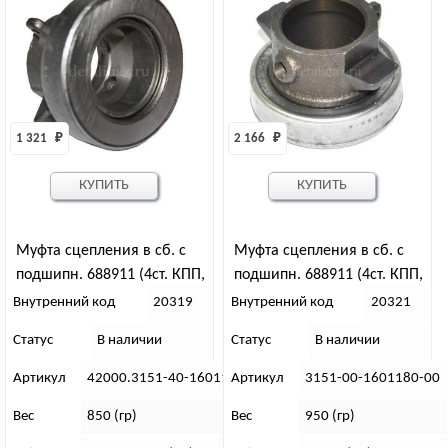
1 321 
₽
2 166 
₽
КУПИТЬ
КУПИТЬ
Муфта сцепления в сб. с
Муфта сцепления в сб. с
подшипн. 688911 (4ст. КПП,
подшипн. 688911 (4ст. КПП,
рыч.корз. вилка с/о, толст.
рыч.корз. вилка с/о, толст.
Внутренний код
20319
Внутренний код
20321
вал) ( АДС )
вал) ЗАВОД
Статус
В наличии
Статус
В наличии
Артикул
42000.3151-40-1601180-00
Артикул
3151-00-1601180-00
Вес
850 (гр)
Вес
950 (гр)