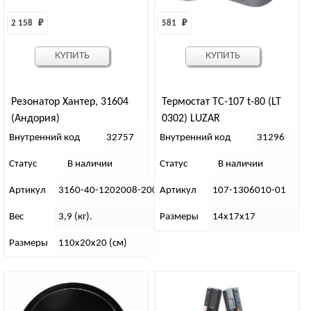
2 158 
₽
581 
₽
КУПИТЬ
КУПИТЬ
Резонатор Хантер, 31604
Термостат ТС-107 t-80 (LT
(Андория)
0302) LUZAR
Внутренний код
32757
Внутренний код
31296
Статус
В наличии
Статус
В наличии
Артикул
3160-40-1202008-200
Артикул
107-1306010-01
Вес
3,9 (кг).
Размеры
14х17х17
Размеры
110х20х20 (см)