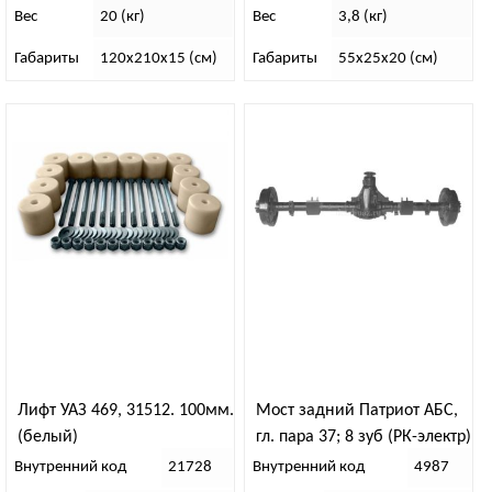
Вес
20 (кг)
Вес
3,8 (кг)
Габариты
120х210х15 (см)
Габариты
55х25х20 (см)
Лифт УАЗ 469, 31512. 100мм.
Мост задний Патриот АБС,
(белый)
гл. пара 37; 8 зуб (РК-электр)
“73”
Внутренний код
21728
Внутренний код
4987