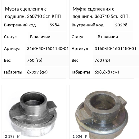
Муфта сцепления с
Муфта сцепления с
подшипн. 360710 5ст. КПП
подшипн. 360710 5ст. КПП,
лепест. корзина
Внутренний код
5984
Внутренний код
20298
Статус
В наличии
Статус
В наличии
Артикул
3160-50-1601180-01
Артикул
3160-50-1601180-01
Вес
760 (гр)
Вес
760 (гр)
Габариты
6х9х9 (см)
Габариты
6х8,6х8 (см)
2 199 
₽
1 534 
₽