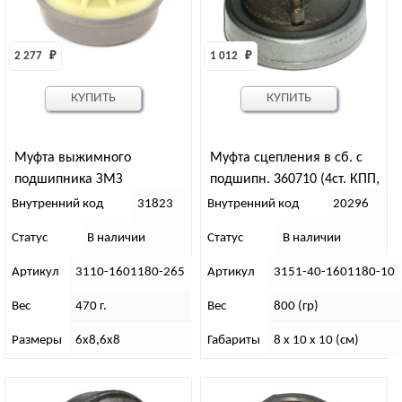
2 277 
₽
1 012 
₽
КУПИТЬ
КУПИТЬ
Муфта выжимного
Муфта сцепления в сб. с
подшипника ЗМЗ
подшипн. 360710 (4ст. КПП,
(самоцентрирующаяся)
лепест..корз. вилка с/о,
Внутренний код
31823
Внутренний код
20296
толст. вал) ЧЕБОКСАРЫ
Статус
В наличии
Статус
В наличии
Артикул
3110-1601180-265
Артикул
3151-40-1601180-10
Вес
470 г.
Вес
800 (гр)
Размеры
6х8,6х8
Габариты
8 х 10 х 10 (см)