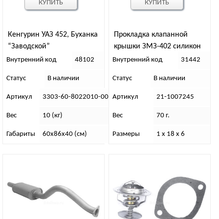
КУПИТЬ
КУПИТЬ
Кенгурин УАЗ 452, Буханка
Прокладка клапанной
“Заводской”
крышки ЗМЗ-402 силикон
(Ростеко)
Внутренний код
48102
Внутренний код
31442
Статус
В наличии
Статус
В наличии
Артикул
3303-60-8022010-00
Артикул
21-1007245
Вес
10 (кг)
Вес
70 г.
Габариты
60х86х40 (см)
Размеры
1 х 18 х 6