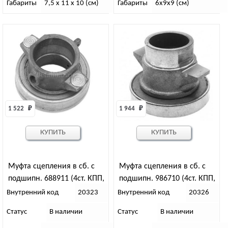
Габариты
7,5 х 11 х 10 (см)
Габариты
6х9х9 (см)
1 522 
₽
1 944 
₽
КУПИТЬ
КУПИТЬ
Муфта сцепления в сб. с
Муфта сцепления в сб. с
подшипн. 688911 (4ст. КПП,
подшипн. 986710 (4ст. КПП,
рыч.корз. вилка с/о, толст.
лепест..корз. вилка с/о,
Внутренний код
20323
Внутренний код
20326
вал) усил. (АДС)
толст. вал) (АДС)
Статус
В наличии
Статус
В наличии