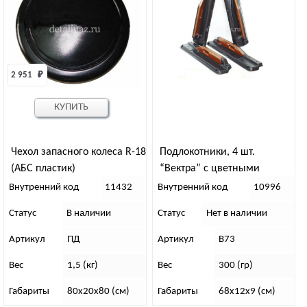
2 951 
₽
КУПИТЬ
Чехол запасного колеса R-18
Подлокотники, 4 шт.
(АБС пластик)
“Вектра” с цветными
вставками (АБС пластик)
Внутренний код
11432
Внутренний код
10996
Статус
В наличии
Статус
Нет в наличии
Артикул
ПД
Артикул
В73
Вес
1,5 (кг)
Вес
300 (гр)
Габариты
80х20х80 (см)
Габариты
68х12х9 (см)