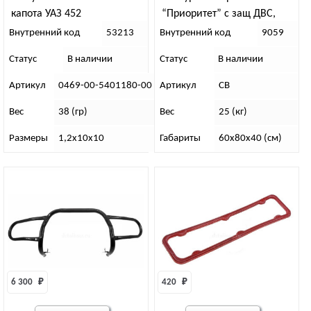
капота УАЗ 452
“Приоритет” с защ ДВС,
алюм накл (рест)
Внутренний код
53213
Внутренний код
9059
Статус
В наличии
Статус
В наличии
Артикул
0469-00-5401180-00
Артикул
СВ
Вес
38 (гр)
Вес
25 (кг)
Размеры
1,2х10х10
Габариты
60х80х40 (см)
6 300 
₽
420 
₽