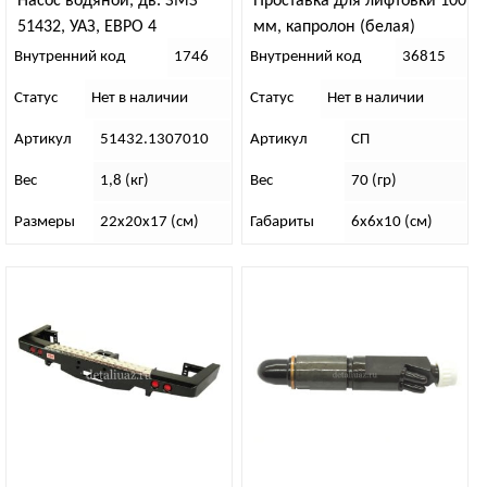
Насос водяной, дв. ЗМЗ
Проставка для лифтовки 100
51432, УАЗ, ЕВРО 4
мм, капролон (белая)
Внутренний код
1746
Внутренний код
36815
Статус
Нет в наличии
Статус
Нет в наличии
Артикул
51432.1307010
Артикул
СП
Вес
1,8 (кг)
Вес
70 (гр)
Размеры
22х20х17 (см)
Габариты
6х6х10 (см)