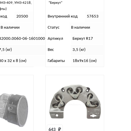
ЗМЗ-409, УМЗ-4218,
“Беркут”
фты)
 код
20500
Внутренний код
57653
В наличии
Статус
В наличии
42000.0060-06-1601000-00
Артикул
Беркут R17
7,5 (кг)
Вес
3,5 (кг)
30 x 32 x 8 (см)
Габариты
18x9x16 (см)
643 
₽