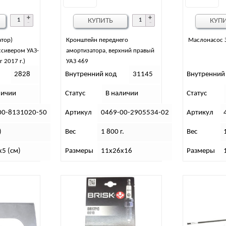
КУПИТЬ
КУП
атор)
Кронштейн переднего
Маслонасос 
ссивером УАЗ-
амортизатора, верхний правый
 2017 г.)
УАЗ 469
2828
Внутренний код
31145
Внутренний
личии
Статус
В наличии
Статус
00-8131020-50
Артикул
0469-00-2905534-02
Артикул
)
Вес
1 800 г.
Вес
5 (см)
Размеры
11х26х16
Размеры