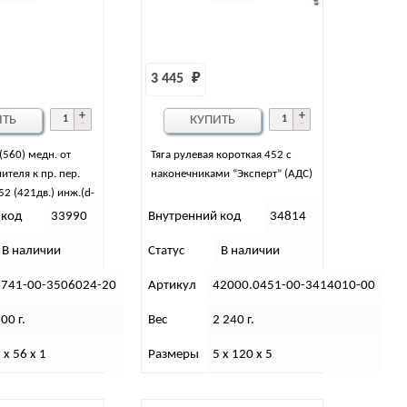
3 445 
₽
ИТЬ
КУПИТЬ
(560) медн. от
Тяга рулевая короткая 452 с
ителя к пр. пер.
наконечниками “Эксперт” (АДС)
2 (421дв.) инж.(d-
 код
33990
Внутренний код
34814
В наличии
Статус
В наличии
3741-00-3506024-20
Артикул
42000.0451-00-3414010-00
00 г.
Вес
2 240 г.
 х 56 х 1
Размеры
5 х 120 х 5