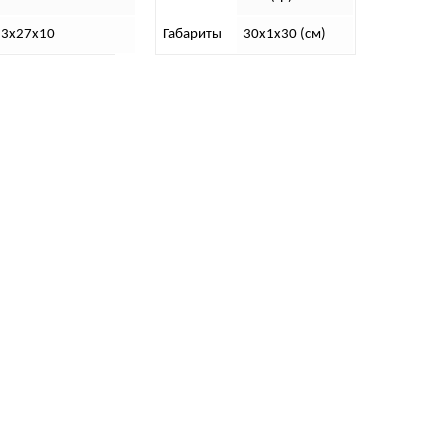
23х27х10
Габариты
30х1х30 (см)