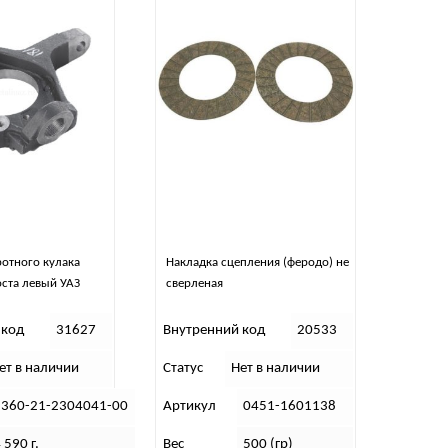
отного кулака
Накладка сцепления (феродо) не
ста левый УАЗ
сверленая
 код
31627
Внутренний код
20533
ет в наличии
Статус
Нет в наличии
2360-21-2304041-00
Артикул
0451-1601138
 590 г.
Вес
500 (гр)