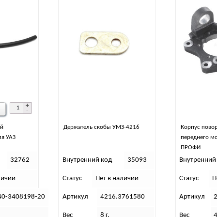
ий
Держатель скобы УМЗ-4216
Корпус повор
ля УАЗ
переднего мо
ПРОФИ
32762
Внутренний код
35093
Внутренний
личии
Статус
Нет в наличии
Статус
Н
40-3408198-20
Артикул
4216.3761580
Артикул
Вес
8 г.
Вес
4