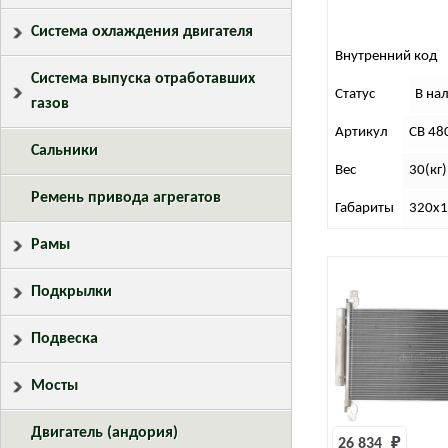
Система охлаждения двигателя
Внутренний код
Система выпуска отработавших
Статус
В на
газов
Артикул
СВ 48
Сальники
Вес
30(кг)
Ремень привода агрегатов
Габариты
320х1
Рамы
Подкрылки
Подвеска
Мосты
Двигатель (андория)
26 834 
₽