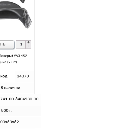
ИТЬ
Локеры) УАЗ 452
ние (2 шт)
 код
34073
В наличии
3741-00-8404530-00
 800 г.
100х63х62