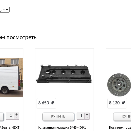
м посмотреть
8 653 
₽
8 130 
₽
КУПИТЬ
КУП
АЗел_ь NEXT
Клапанная крышка ЗМЗ-4091
Комплект сц