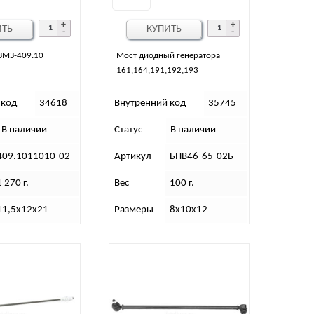
ИТЬ
КУПИТЬ
ЗМЗ-409.10
Мост диодный генератора
161,164,191,192,193
 код
34618
Внутренний код
35745
В наличии
Статус
В наличии
409.1011010-02
Артикул
БПВ46-65-02Б
1 270 г.
Вес
100 г.
11,5х12х21
Размеры
8х10х12