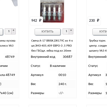
942 
₽
230 
₽
КУПИТЬ
КУП
ины кузова
Свеча А-17 BRISK,DR17YC из 4-х
Трубка торм. 
колесо УАЗ
шт,ЗМЗ-405,409 ЕВРО-3 ,5 PRO
центр. соеден
без ГБОдл. юбка под кл.16мм
шлангу УАЗ 45
5)
48749
Внутренний код
30687
Внутренний
личии
Статус
В наличии
Статус
ыла 48749
Артикул
0010
Артикул
г)
Вес
240 г.
Вес
1
7х40 (см)
Размеры
-//-
Размеры
1