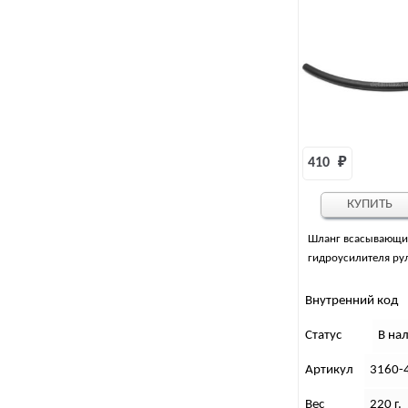
410 
₽
КУПИТЬ
Шланг всасывающ
гидроусилителя ру
Внутренний код
Статус
В на
Артикул
3160-
Вес
220 г.