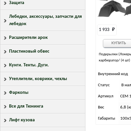
Защита
Лебедки, аксессуары, запчасти для
лебедок
1 933 
₽
Расширители арок
КУПИТЬ
Пластиковый обвес
Подкрылки (Локеры
карбюратор/ (4 шт)
Кунги. Тенты. Дуги.
Внутренний код
Утеплители, коврики, чехлы
Статус
В на
Фаркопы
Артикул
СЕМ 
Все для Тюнинга
Вес
6,8 (к
Габариты
100х5
Лифт кузова