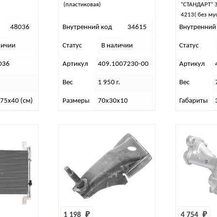
(пластиковая)
“СТАНДАРТ” 
4213( без му
48036
Внутренний код
34615
Внутренний
личии
Статус
В наличии
Статус
036
Артикул
409.1007230-00
Артикул
Вес
1 950 г.
Вес
75х40 (см)
Размеры
70х30х10
Габариты
1 198 
₽
4 754 
₽