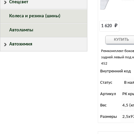
Спецсвет
Колеса и резина (шины)
1 620 
₽
Автолампы
КУПИТЬ
Автохимия
Ремкомплект боков
задней левый под 
452
Внутренний код
Статус
В на
Артикул
РК кр
Вес
4,5 (к
Размеры
2,5х9