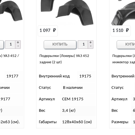
1 097 
₽
1 510 
₽
КУПИТЬ
КУП
) УАЗ 452 /
Подкрылки (Локеры) УАЗ 452
Подкрылки (
задние (2 шт)
инжектор зад
19177
Внутренний код
19175
Внутренний
личии
Статус
В наличии
Статус
19177
Артикул
СЕМ 19175
Артикул
г)
Вес
3,4 (кг)
Вес
6
2х63 (см).
Габариты
128х40х60 (см)
Размеры