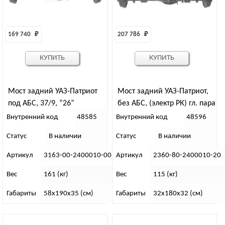
169 740 
₽
207 786 
₽
КУПИТЬ
КУПИТЬ
Мост задний УАЗ-Патриот
Мост задний УАЗ-Патриот,
под АБС, 37/9, “26”
без АБС, (электр РК) гл. пара
37/8 зуб “78”
Внутренний код
48585
Внутренний код
48596
Статус
В наличии
Статус
В наличии
Артикул
3163-00-2400010-00
Артикул
2360-80-2400010-20
Вес
161 (кг)
Вес
115 (кг)
Габариты
58х190х35 (см)
Габариты
32х180х32 (см)