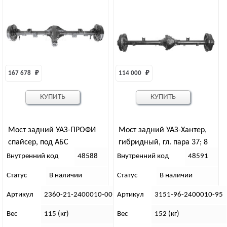
167 678 
₽
114 000 
₽
КУПИТЬ
КУПИТЬ
Мост задний УАЗ-ПРОФИ
Мост задний УАЗ-Хантер,
спайсер, под АБС
гибридный, гл. пара 37; 8
зуб “39”
Внутренний код
48588
Внутренний код
48591
Статус
В наличии
Статус
В наличии
Артикул
2360-21-2400010-00
Артикул
3151-96-2400010-95
Вес
115 (кг)
Вес
152 (кг)