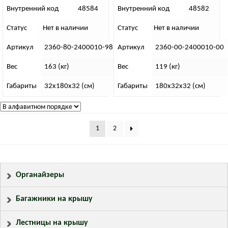
“32”
Внутренний код
48584
Внутренний код
48582
Статус
Нет в наличии
Статус
Нет в наличии
Артикул
2360-80-2400010-98
Артикул
2360-00-2400010-00
Вес
163 (кг)
Вес
119 (кг)
Габариты
32х180х32 (см)
Габариты
180х32х32 (см)
1
2
Органайзеры
Багажники на крышу
Лестницы на крышу