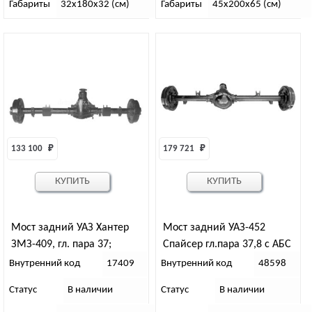
Габариты
32х180х32 (см)
Габариты
45х200х65 (см)
133 100 
₽
179 721 
₽
КУПИТЬ
КУПИТЬ
Мост задний УАЗ Хантер
Мост задний УАЗ-452
ЗМЗ-409, гл. пара 37;
Спайсер гл.пара 37,8 с АБС
Спайсер, зуб 8 “82”
1445 мм
Внутренний код
17409
Внутренний код
48598
Статус
В наличии
Статус
В наличии