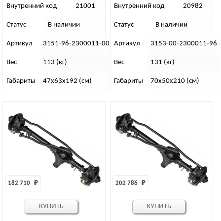
подвеску
Внутренний код
21001
Внутренний код
20982
Статус
В наличии
Статус
В наличии
Артикул
3151-96-2300011-00(95)
Артикул
3153-00-2300011-96
Вес
113 (кг)
Вес
131 (кг)
Габариты
47х63х192 (см)
Габариты
70х50х210 (см)
182 710 
₽
202 786 
₽
КУПИТЬ
КУПИТЬ