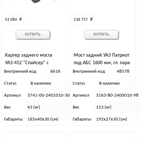
52 084 
₽
136 757 
₽
КУПИТЬ
КУПИТЬ
Картер заднего моста
Мост задний УАЗ Патриот
УАЗ-452 “Спайсер” с
под АБС 1600 мм, гл. пара
кожухами
37/8 зуб (РК-мех) под
Внутренний код
6616
Внутренний код
48578
штангу стаб. “87”
Статус
В наличии
Статус
В наличии
Артикул
3741-00-2401010-30
Артикул
3163-80-2400010-98
Вес
43 (кг)
Вес
113 (кг)
Габариты
165х40х30 (см)
Габариты
192х27х30 (см)