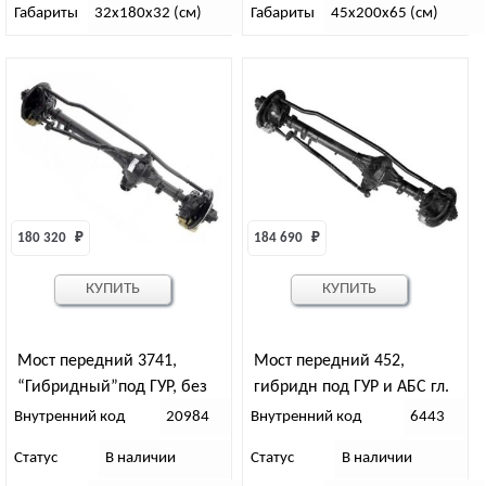
Габариты
32х180х32 (см)
Габариты
45х200х65 (см)
180 320 
₽
184 690 
₽
КУПИТЬ
КУПИТЬ
Мост передний 3741,
Мост передний 452,
“Гибридный”под ГУР, без
гибридн под ГУР и АБС гл.
АБС, гл. пара 37,8 “72”
пара 37/8 “67”
Внутренний код
20984
Внутренний код
6443
Статус
В наличии
Статус
В наличии