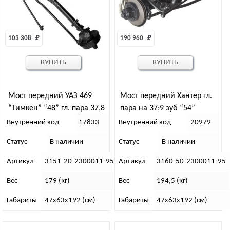
103 308 
₽
190 960 
₽
КУПИТЬ
КУПИТЬ
Мост передний УАЗ 469
Мост передний Хантер гл.
“Тимкен” “48” гл. пара 37,8
пара на 37;9 зуб “54”
Внутренний код
17833
Внутренний код
20979
Статус
В наличии
Статус
В наличии
Артикул
3151-20-2300011-95
Артикул
3160-50-2300011-95
Вес
179 (кг)
Вес
194,5 (кг)
Габариты
47х63х192 (см)
Габариты
47х63х192 (см)