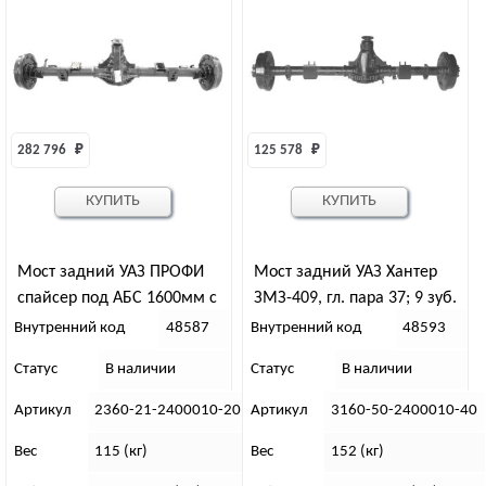
282 796 
₽
125 578 
₽
КУПИТЬ
КУПИТЬ
Мост задний УАЗ ПРОФИ
Мост задний УАЗ Хантер
спайсер под АБС 1600мм с
ЗМЗ-409, гл. пара 37; 9 зуб.
блокировкой, гл.пара 37;8
Спайсер “21”
Внутренний код
48587
Внутренний код
48593
зуб. “95”
Статус
В наличии
Статус
В наличии
Артикул
2360-21-2400010-20
Артикул
3160-50-2400010-40
Вес
115 (кг)
Вес
152 (кг)