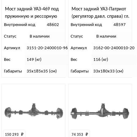
Мост задний УАЗ-469 под
Мост задний УАЗ-Патриот
пружинную и рессорную
(регулятор давл. справа) гл.
подвеску, гл. пара 37/8 “25”
пара 37/9 зуб “14”
Внутренний код
48602
Внутренний код
48597
Статус
В наличии
Статус
В наличии
Артикул
3151-20-2400010-96
Артикул
3162-00-2400010-20
Вес
149 (кг)
Вес
116 (кг)
Габариты
35х185х35 (см)
Габариты
33х180х33 (см)
150 293 
₽
74 353 
₽