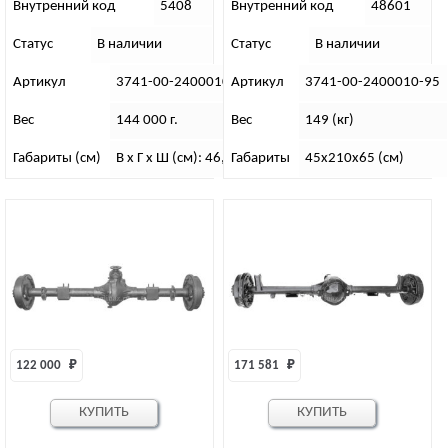
37/9 “17”
Внутренний код
5408
Внутренний код
48601
Статус
В наличии
Статус
В наличии
Артикул
3741-00-2400010-96
Артикул
3741-00-2400010-95
Вес
144 000 г.
Вес
149 (кг)
Габариты (см)
В х Г х Ш (см): 46,7х62,6х191,4
Габариты
45х210х65 (см)
122 000 
₽
171 581 
₽
КУПИТЬ
КУПИТЬ