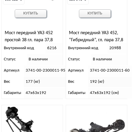
КУПИТЬ
КУПИТЬ
Мост передний УАЗ 452
Мост передний УАЗ 452,
простой 38 гл. пара 37,8
“Гибридный”, гл. пара 37,8
без ГУР, без АБС
Внутренний код
6216
Внутренний код
20988
Статус
В наличии
Статус
В наличии
Артикул
3741-00-2300011-95
Артикул
3741-00-2300011-60
Вес
177 (кг)
Вес
192 (кг)
Габариты
47х63х192
Габариты
47х63х192 (см)