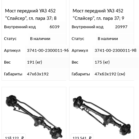
Мост передний УАЗ 452
Мост передний УАЗ 452
“Спайсер”, гл. пара 37; 8
“Спайсер”, гл. пара 37; 9
зуб., колея 1445 “58”
зуб., колея 1445 “59”
Внутренний код
6039
Внутренний код
20997
Статус
В наличии
Статус
В наличии
Артикул
3741-00-2300011-96
Артикул
3741-00-2300011-98
Вес
191 (кг)
Вес
175 (кг)
Габариты
47х63х192
Габариты
47х63х192 (см)
118 122 
₽
123 541 
₽