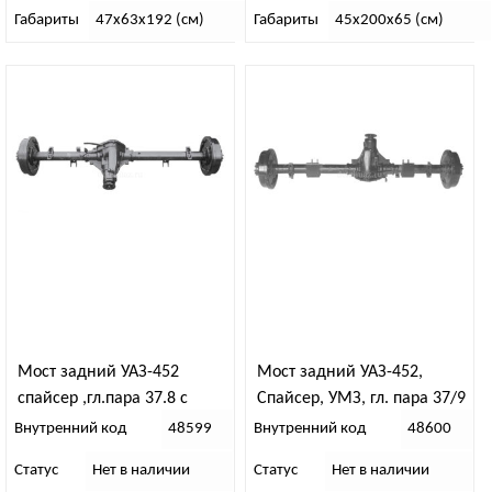
Габариты
47х63х192 (см)
Габариты
45х200х65 (см)
Мост задний УАЗ-452
Мост задний УАЗ-452,
спайсер ,гл.пара 37.8 с
Спайсер, УМЗ, гл. пара 37/9
блокировкой диф., “92”
“29”
Внутренний код
48599
Внутренний код
48600
1465мм
Статус
Нет в наличии
Статус
Нет в наличии