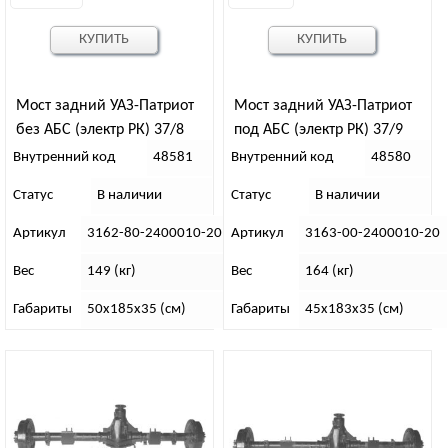
КУПИТЬ
КУПИТЬ
Мост задний УАЗ-Патриот
Мост задний УАЗ-Патриот
без АБС (электр РК) 37/8
под АБС (электр РК) 37/9
“71”
“72”
Внутренний код
48581
Внутренний код
48580
Статус
В наличии
Статус
В наличии
Артикул
3162-80-2400010-20
Артикул
3163-00-2400010-20
Вес
149 (кг)
Вес
164 (кг)
Габариты
50х185х35 (см)
Габариты
45х183х35 (см)